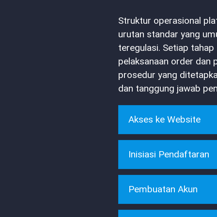
Struktur operasional pla
urutan standar yang um
teregulasi. Setiap taha
pelaksanaan order dan 
prosedur yang ditetapka
dan tanggung jawab pe
Akses ke Website
Inisiasi Pendaftaran
Pembuatan Akun