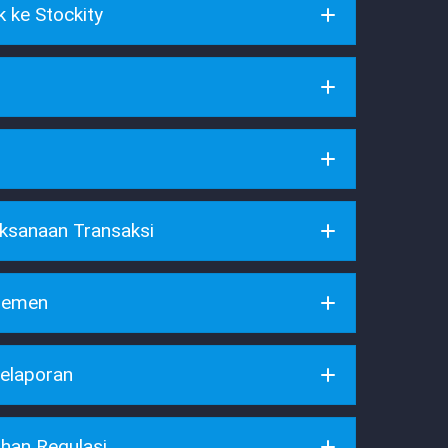
 ke Stockity
si
ksanaan Transaksi
jemen
elaporan
han Regulasi